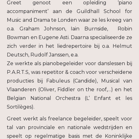
Greet genoot een opleiding ‘piano
accompaniment’ aan de Guildhall School for
Music and Drama te Londen waar ze les kreeg van
o.a. Graham Johnson, Iain Burnside, Robin
Bowman en Eugene Asti. Daarna specialiseerde ze
zich verder in het liedrepertoire bij o.a. Helmut
Deutsch, Rudolf Janssen, e.a.
Ze werkte als pianobegeleider voor danslessen bij
P.A.R.T.S, was repetitor & coach voor verscheidene
producties bij Fabuleus (Candide), Musical van
Vlaanderen (Oliver, Fiddler on the roof,…) en het
Belgian National Orchestra (L’ Enfant et les
Sortilèges).
Greet werkt als freelance begeleider, speelt voor
tal van provinciale en nationale wedstrijden en
speelt op regelmatige basis met de Koninklijke